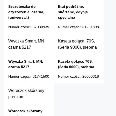
Szczoteczka do
Etui podróżne,
czyszczenia, czarna,
skórzane, edycja
(uniwersal.)
specjalna
Numer części
:
67030939
Numer części
:
81261898
Wtyczka Smart, MN,
Kaseta goląca, 70S,
czarna 5217
(Seria 9000), srebrna
Wtyczka Smart, MN,
Kaseta goląca, 70S,
czarna 5217
(Seria 9000), srebrna
Numer części
:
81741500
Numer części
:
20000318
Woreczek skórzany
premium
Woreczek skórzany