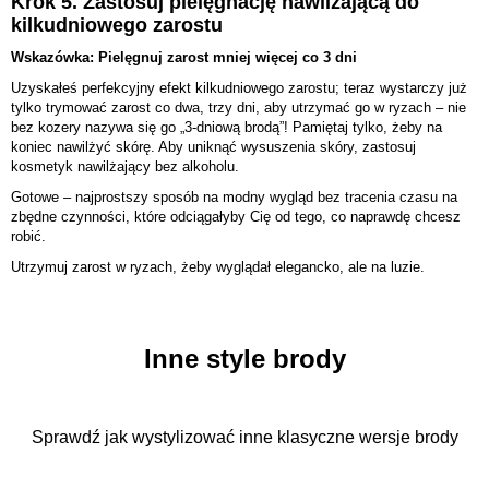
Krok 5. Zastosuj pielęgnację nawilżającą do
kilkudniowego zarostu
Wskazówka: Pielęgnuj zarost mniej więcej co 3 dni
Uzyskałeś perfekcyjny efekt kilkudniowego zarostu; teraz wystarczy już
tylko trymować zarost co dwa, trzy dni, aby utrzymać go w ryzach – nie
bez kozery nazywa się go „3-dniową brodą”! Pamiętaj tylko, żeby na
koniec nawilżyć skórę. Aby uniknąć wysuszenia skóry, zastosuj
kosmetyk nawilżający bez alkoholu.
Gotowe – najprostszy sposób na modny wygląd bez tracenia czasu na
zbędne czynności, które odciągałyby Cię od tego, co naprawdę chcesz
robić.
Utrzymuj zarost w ryzach, żeby wyglądał elegancko, ale na luzie.
Inne style brody
Sprawdź jak wystylizować inne klasyczne wersje brody