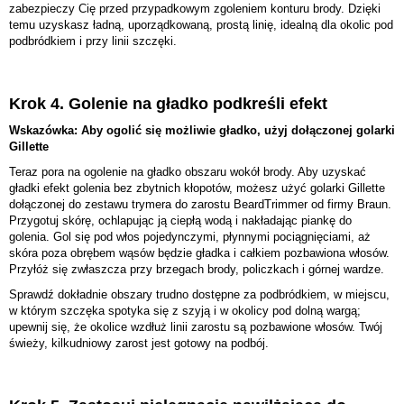
zabezpieczy Cię przed przypadkowym zgoleniem konturu brody. Dzięki
temu uzyskasz ładną, uporządkowaną, prostą linię, idealną dla okolic pod
podbródkiem i przy linii szczęki.
Krok 4. Golenie na gładko podkreśli efekt
Wskazówka: Aby ogolić się możliwie gładko, użyj dołączonej golarki
Gillette
Teraz pora na ogolenie na gładko obszaru wokół brody. Aby uzyskać
gładki efekt golenia bez zbytnich kłopotów, możesz użyć golarki Gillette
dołączonej do zestawu trymera do zarostu BeardTrimmer od firmy Braun.
Przygotuj skórę, ochlapując ją ciepłą wodą i nakładając piankę do
golenia. Gol się pod włos pojedynczymi, płynnymi pociągnięciami, aż
skóra poza obrębem wąsów będzie gładka i całkiem pozbawiona włosów.
Przyłóż się zwłaszcza przy brzegach brody, policzkach i górnej wardze.
Sprawdź dokładnie obszary trudno dostępne za podbródkiem, w miejscu,
w którym szczęka spotyka się z szyją i w okolicy pod dolną wargą;
upewnij się, że okolice wzdłuż linii zarostu są pozbawione włosów. Twój
świeży, kilkudniowy zarost jest gotowy na podbój.