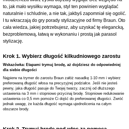
to, jak mało wysiłku wymaga, styl ten powinien wyglądać
naturalnie i schludnie, a nie tak, jakbyś zapomniał się ogolić.
I tu wkraczają do gry porady stylizacyjne od firmy Braun. Oto
cała wiedza, jakiej potrzebujesz, aby uzyskać tę elegancką,
bezproblemową, łatwą w wykonaniu i prostą jak parasol
stylizację.
Krok 1. Wybierz długość kilkudniowego zarostu
Wskazówka: Etapami trymuj brodę, aż dojdziesz do odpowiedniej
dla siebie długości
Najpierw na trymer do zarostu Braun załóż nasadkę 1-10 mm i wybierz
preferowaną długość włosa na precyzyjnej podziałce. Jeśli nie jesteś
pewny, jaka długość pasuje do Twojej twarzy, zacznij od dłuższego
ustawienia na 3 mm i stopniowo przycinaj brodę. Stopniowe redukowanie
ustawienia co 0,5 mm pomoże Ci dojść do preferowanej długości. Zwróć
jednak uwagę, że każda długość wymaga ujednolicenia na całym
obszarze brody.