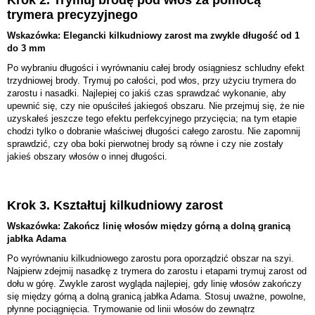
Krok 2. Trymuj brodę pod włos za pomocą
trymera precyzyjnego
Wskazówka: Elegancki kilkudniowy zarost ma zwykle długość od 1
do 3 mm
Po wybraniu długości i wyrównaniu całej brody osiągniesz schludny efekt
trzydniowej brody. Trymuj po całości, pod włos, przy użyciu trymera do
zarostu i nasadki. Najlepiej co jakiś czas sprawdzać wykonanie, aby
upewnić się, czy nie opuściłeś jakiegoś obszaru. Nie przejmuj się, że nie
uzyskałeś jeszcze tego efektu perfekcyjnego przycięcia; na tym etapie
chodzi tylko o dobranie właściwej długości całego zarostu. Nie zapomnij
sprawdzić, czy oba boki pierwotnej brody są równe i czy nie zostały
jakieś obszary włosów o innej długości.
Krok 3. Kształtuj kilkudniowy zarost
Wskazówka: Zakończ linię włosów między górną a dolną granicą
jabłka Adama
Po wyrównaniu kilkudniowego zarostu pora oporządzić obszar na szyi.
Najpierw zdejmij nasadkę z trymera do zarostu i etapami trymuj zarost od
dołu w górę. Zwykle zarost wygląda najlepiej, gdy linię włosów zakończy
się między górną a dolną granicą jabłka Adama. Stosuj uważne, powolne,
płynne pociągnięcia. Trymowanie od linii włosów do zewnątrz