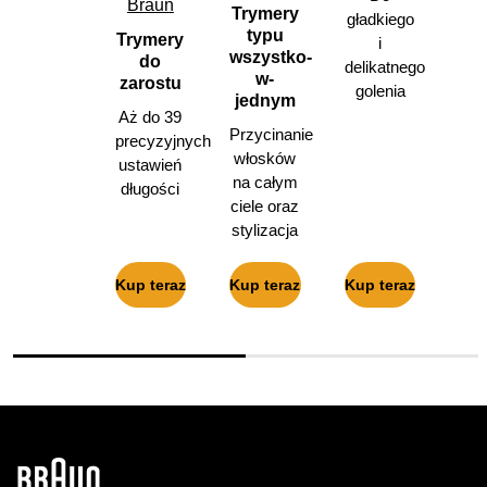
Braun
Trymery
gładkiego
typu
Trymery
i
wszystko-
do
delikatnego
w-
zarostu
golenia
jednym
Aż do 39
Przycinanie
precyzyjnych
włosków
ustawień
na całym
długości
ciele oraz
stylizacja
Kup teraz
Kup teraz
Kup teraz