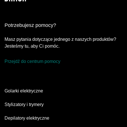
Potrzebujesz pomocy?
Masz pytania dotyczące jednego z naszych produktów?
Jesteśmy tu, aby Ci pomóc.
Przejdź do centrum pomocy
Golarki elektryczne
Series 9 Pro
Stylizatory i trymery
Series 7
Trymer do brody
Depilatory elektryczne
Series 5
Trymery All-in-one