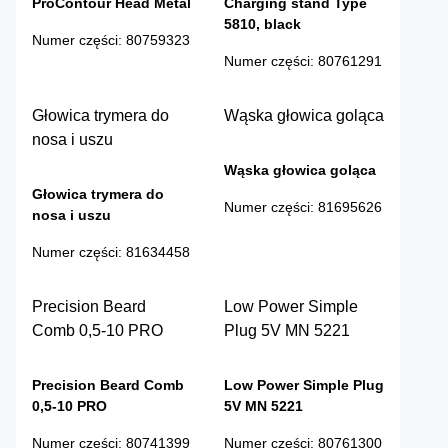
ProContour Head Metal
Charging stand Type
5810, black
Numer części
:
80759323
Numer części
:
80761291
Głowica trymera do
Wąska głowica goląca
nosa i uszu
Wąska głowica goląca
Głowica trymera do
Numer części
:
81695626
nosa i uszu
Numer części
:
81634458
Precision Beard
Low Power Simple
Comb 0,5-10 PRO
Plug 5V MN 5221
Precision Beard Comb
Low Power Simple Plug
0,5-10 PRO
5V MN 5221
Numer części
:
80741399
Numer części
:
80761300