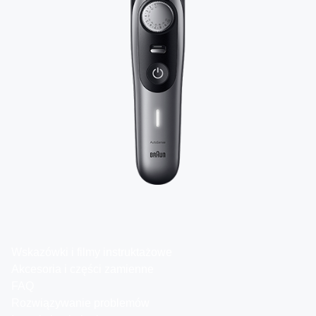
Wskazówki i filmy instruktażowe
Akcesoria i części zamienne
FAQ
Rozwiązywanie problemów