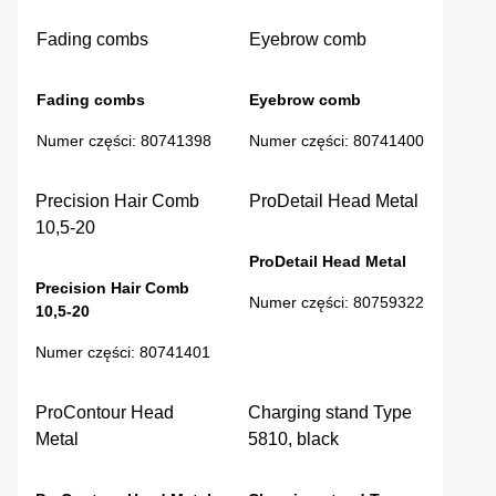
Fading combs
Eyebrow comb
Fading combs
Eyebrow comb
Numer części
:
80741398
Numer części
:
80741400
Precision Hair Comb
ProDetail Head Metal
10,5-20
ProDetail Head Metal
Precision Hair Comb
Numer części
:
80759322
10,5-20
Numer części
:
80741401
ProContour Head
Charging stand Type
Metal
5810, black