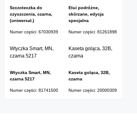
Szczoteczka do
Etui podróżne,
czyszczenia, czarna,
skórzane, edycja
(uniwersal.)
specjalna
Numer części
:
67030939
Numer części
:
81261898
Wtyczka Smart, MN,
Kaseta goląca, 32B,
czarna 5217
czarna
Wtyczka Smart, MN,
Kaseta goląca, 32B,
czarna 5217
czarna
Numer części
:
81741500
Numer części
:
20000309