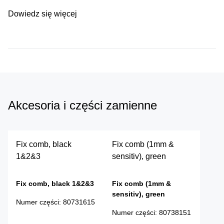
Dowiedz się więcej
Akcesoria i części zamienne
Fix comb, black
Fix comb (1mm &
1&2&3
sensitiv), green
Fix comb, black 1&2&3
Fix comb (1mm &
sensitiv), green
Numer części
:
80731615
Numer części
:
80738151