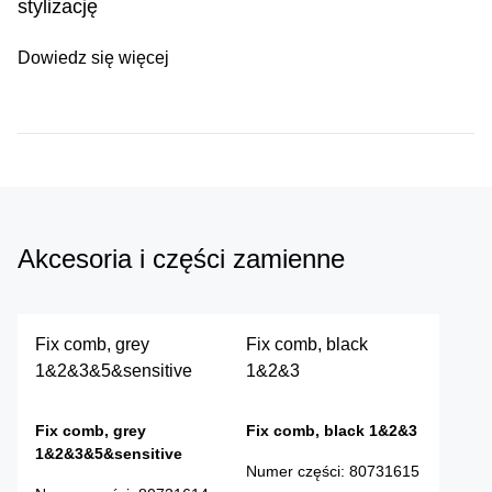
stylizację
Dowiedz się więcej
Akcesoria i części zamienne
Fix comb, grey
Fix comb, black
1&2&3&5&sensitive
1&2&3
Fix comb, grey
Fix comb, black 1&2&3
1&2&3&5&sensitive
Numer części
:
80731615