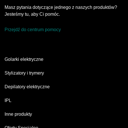
Masz pytania dotyczące jednego z naszych produktów?
Jesteśmy tu, aby Ci pomóc.
Przejdź do centrum pomocy
Golarki elektryczne
Series 9 Pro
Stylizatory i trymery
Series 7
Trymer do brody
Depilatory elektryczne
Series 5
Trymery All-in-one
Silk·épil SkinSpa
IPL
Series 3
Trymery do ciała
Silk·épil 9 flex
Series 1
Skin i·expert
Inne produkty
Series X
Silk·épil 9
Głowice golące
Silk·expert 5
Maszynki do strzyżenia włosów
Face Spa
Oferty Specjalne