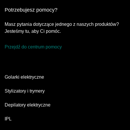
Potrzebujesz pomocy?
Masz pytania dotyczące jednego z naszych produktów?
Jesteśmy tu, aby Ci pomóc.
Przejdź do centrum pomocy
Golarki elektryczne
Series 9 Pro
Stylizatory i trymery
Series 7
Trymer do brody
Depilatory elektryczne
Series 5
Trymery All-in-one
Silk·épil SkinSpa
IPL
Series 3
Trymery do ciała
Silk·épil 9 flex
Series 1