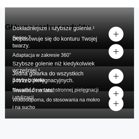
Główne cechy produktu
Dokładniejsze i szybsze golenie.¹
Series 7
Dopasowuje się do konturu Twojej
twarzy.
Adaptacja w zakresie 360°
Szybsze golenie niż kiedykolwiek
wcześniej.¹
Jedna golarka do wszystkich
3 tryby golenia
potrzeb pielęgnacyjnych.
Nasadki do wszechstronnej pielęgnacji
Trwałość na lata.
i stylizacji
Wodoodporna, do stosowania na mokro
i na sucho