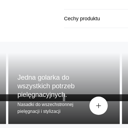
Cechy produktu
Jedna golarka do
.¹
Dopasowuje się do
wszystkich potrzeb
Adaptacja w zakresie 360
pielęgnacyjnych.
Nasadki do wszechstronnej
pielęgnacji i stylizacji