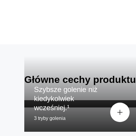
Główne cechy produktu
Dokładniejsze i szybsze golenie
Szybsze golenie niż
Series 7
kiedykolwiek
wcześniej.¹
3 tryby golenia