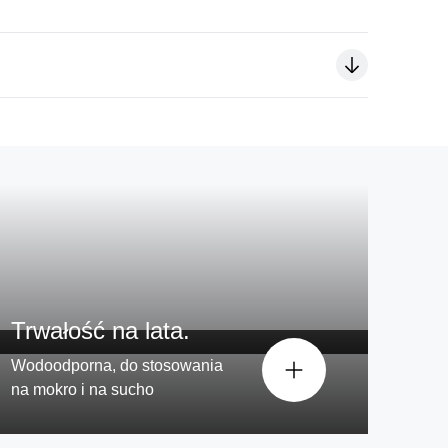
 konturu Twojej twarzy.
°
Trwałość na lata.
Wodoodporna, do stosowania
na mokro i na sucho