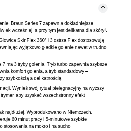
enie
. Braun Series 7 zapewnia dokładniejsze i
wiek wcześniej, a przy tym jest delikatna dla skóry¹.
 Głowica SkinFlex 360° i 3 ostrza Flex dostosowują
pewniając wyjątkowo gładkie golenie nawet w trudno
 7 ma 3 tryby golenia. Tryb turbo zapewnia szybsze
ewnia komfort golenia, a tryb standardowy –
 szybkością a delikatnością.
nacji
. Wynieś swój rytuał pielęgnacyjny na wyższy
 trymer, aby uzyskać wszechstronny efekt
ak najdłużej
.
Wyprodukowano w Niemczech
.
eruje 60 minut pracy i 5-minutowe szybkie
 stosowania na mokro i na sucho.