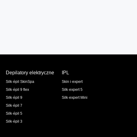
Depilatory elektryczne
IPL
Silk·épil SkinSpa
Skin i·expert
Silk·épil 9 flex
Silk·expert 5
Silk·épil 9
Silk·expert Mini
Silk·épil 7
Silk·épil 5
Silk·épil 3