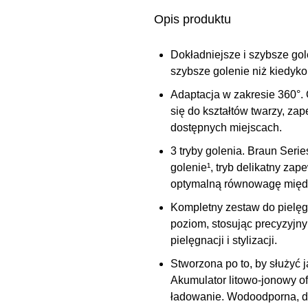
Opis produktu
Dokładniejsze i szybsze gol
szybsze golenie niż kiedykol
Adaptacja w zakresie 360°
.
się do kształtów twarzy, za
dostępnych miejscach.
3 tryby golenia.
Braun Series
golenie¹, tryb delikatny zap
optymalną równowagę między
Kompletny zestaw do pielęg
poziom, stosując precyzyjny
pielęgnacji i stylizacji.
Stworzona po to, by służyć j
Akumulator litowo-jonowy of
ładowanie. Wodoodporna, do