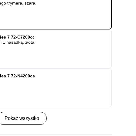
ego trymera, szara.
ries 7 72-C7200cc
i 1 nasadką, złota.
ries 7 72-N4200cs
Pokaż wszystko