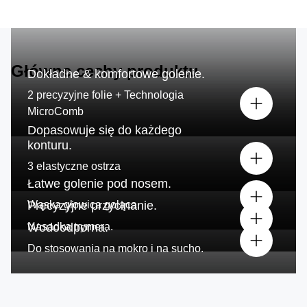
Główne cechy produktu
Dokładne & komfortowe golenie.
2 precyzyjne folie + Technologia
MicroComb
Dopasowuje się do każdego
konturu.
3 elastyczne ostrza
Łatwe golenie pod nosem.
Wąska
Precyzyjne przycinanie.
głowica goląca.
Nasadka trymera.
Wodoodporna.
Do stosowania na mokro i na sucho.