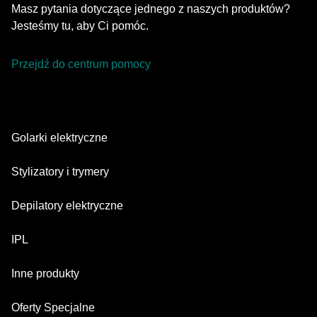
Masz pytania dotyczące jednego z naszych produktów?
Jesteśmy tu, aby Ci pomóc.
Przejdź do centrum pomocy
Golarki elektryczne
Series 9 Pro
Stylizatory i trymery
Series 7
Trymer do brody
Depilatory elektryczne
Series 5
Trymery All-in-one
Silk·épil SkinSpa
IPL
Series 3
Trymery do ciała
Silk·épil 9 flex
Series 1
Skin i·expert
Inne produkty
Series X
Silk·épil 9
Głowice golące
Silk·expert 5
Maszynki do strzyżenia włosów
Face Spa
Oferty Specjalne
Silk·épil 7