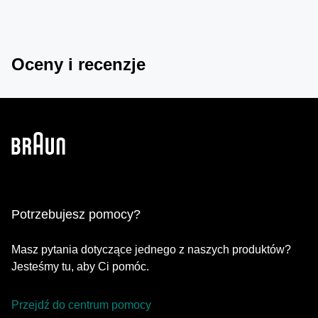
Smart IPL personalizuje plan zabiegów w oparciu o Twoje
potrzeby i gęstość włosków i pomaga śledzić
harmonogram zabiegów. Jest również wyposażone w
funkcję kontroli zgodności i oferuje wskazówki w czasie
Oceny i recenzje
rzeczywistym.
Potrzebujesz pomocy?
Masz pytania dotyczące jednego z naszych produktów?
Jesteśmy tu, aby Ci pomóc.
Przejdź do centrum pomocy