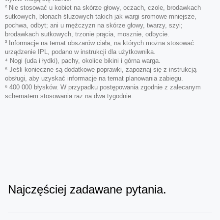
² Nie stosować u kobiet na skórze głowy, oczach, czole, brodawkach
sutkowych, błonach śluzowych takich jak wargi sromowe mniejsze,
pochwa, odbyt; ani u mężczyzn na skórze głowy, twarzy, szyi;
brodawkach sutkowych, trzonie prącia, mosznie, odbycie.
³ Informacje na temat obszarów ciała, na których można stosować
urządzenie IPL, podano w instrukcji dla użytkownika.
⁴ Nogi (uda i łydki), pachy, okolice bikini i górna warga.
⁵ Jeśli konieczne są dodatkowe poprawki, zapoznaj się z instrukcją
obsługi, aby uzyskać informacje na temat planowania zabiegu.
⁶ 400 000 błysków. W przypadku postępowania zgodnie z zalecanym
schematem stosowania raz na dwa tygodnie.
Najczęściej zadawane pytania.