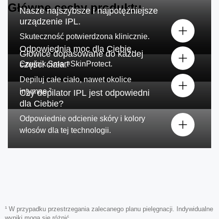
Główne cechy produktu
Nasze najszybsze i najpotężniejsze
urządzenie IPL.
Skuteczność potwierdzona klinicznie.
Odpowiednia moc dla Ciebie.
Głowice dopasowane do każdej
Czujnik Smart SkinProtect.
części ciała.³
Depiluj całe ciało, nawet okolice
intymne.²
Czy depilator IPL jest odpowiedni
dla Ciebie?
Odpowiednie odcienie skóry i kolory
włosów dla tej technologii.
¹ W przypadku przestrzegania zalecanego planu pielęgnacji. Indywidualne
wyniki mogą się różnić.