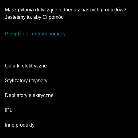
Masz pytania dotyczące jednego z naszych produktów?
Jesteśmy tu, aby Ci pomóc.
Przejdź do centrum pomocy
Golarki elektryczne
Series 9 Pro
Stylizatory i trymery
Series 7
Trymer do brody
Depilatory elektryczne
Series 5
Trymery All-in-one
Silk·épil SkinSpa
IPL
Series 3
Trymery do ciała
Silk·épil 9 flex
Series 1
Skin i·expert
Inne produkty
Series X
Silk·épil 9
Głowice golące
Silk·expert 5
Maszynki do strzyżenia włosów