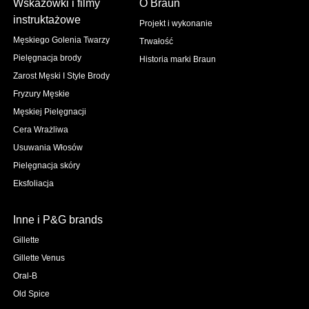
Wskazówki i filmy
O Braun
instruktażowe
Projekt i wykonanie
Męskiego Golenia Twarzy
Trwałość
Pielęgnacja brody
Historia marki Braun
Zarost Męski I Style Brody
Fryzury Męskie
Męskiej Pielęgnacji
Cera Wrażliwa
Usuwania Włosów
Pielęgnacja skóry
Eksfoliacja
Inne i P&G brands
Gillette
Gillette Venus
Oral-B
Old Spice