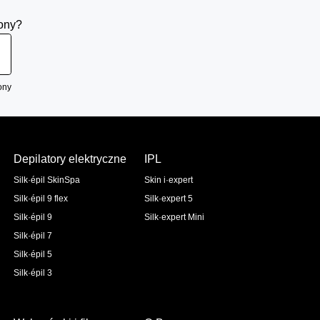
rony?
ony
Depilatory elektryczne
IPL
Silk·épil SkinSpa
Skin i·expert
Silk·épil 9 flex
Silk·expert 5
Silk·épil 9
Silk·expert Mini
Silk·épil 7
Silk·épil 5
Silk·épil 3