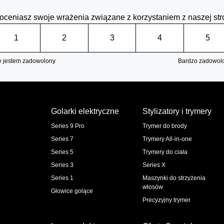
oceniasz swoje wrażenia związane z korzystaniem z naszej st
1
2
3
4
5
e jestem zadowolony
Bardzo zadowol
Golarki elektryczne
Stylizatory i trymery
Series 9 Pro
Trymer do brody
Series 7
Trymery All-in-one
Series 5
Trymery do ciała
Series 3
Series X
Series 1
Maszynki do strzyżenia
włosów
Głowice golące
Precyzyjny trymer