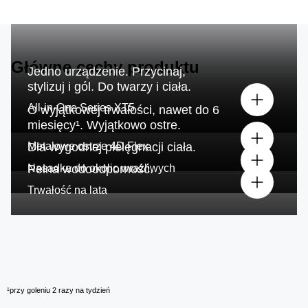
Główne cechy produktu
Jedno urządzenie. Przycinaj,
stylizuj i gól. Do twarzy i ciała.
All-in-One Series XT5
O wyjątkowej trwałości, nawet do 6
miesięcy
¹
. Wyjątkowo ostre.
Metalowe ostrze 4D Flex
Dla wygodnej pielęgnacji ciała.
Nasadka do okolic wrażliwych
Pełna wodoodporność.
Trwałość na lata
¹przy goleniu 2 razy na tydzień