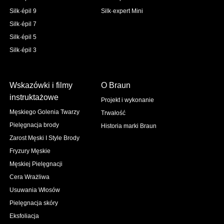
Silk·épil 9
Silk·expert Mini
Silk·épil 7
Silk·épil 5
Silk·épil 3
Wskazówki i filmy
O Braun
instruktażowe
Projekt i wykonanie
Męskiego Golenia Twarzy
Trwałość
Pielęgnacja brody
Historia marki Braun
Zarost Męski I Style Brody
Fryzury Męskie
Męskiej Pielęgnacji
Cera Wrażliwa
Usuwania Włosów
Pielęgnacja skóry
Eksfoliacja