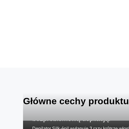
Główne cechy produktu
Zapomnij o wosku i ciesz się
bezproblemową depilacją.
Depilator Silk·épil wyłapuje 3 razy krótsze włos