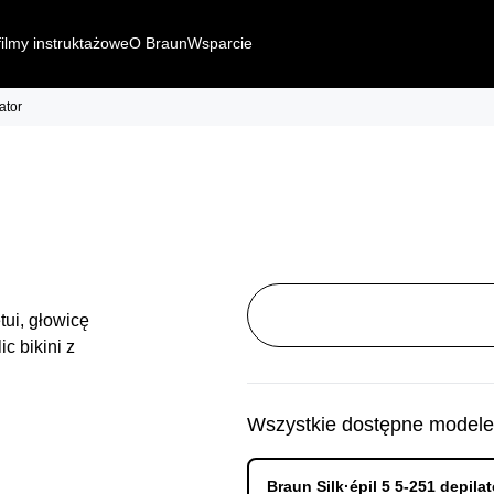
filmy instruktażowe
O Braun
Wsparcie
ator
Wszystkie dostępne modele
Braun Silk·épil 5 5-251 depila