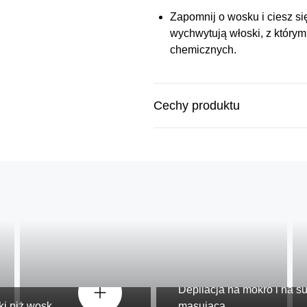
Zapomnij o wosku i ciesz s
wychwytują włoski, z którymi
chemicznych.
Cechy produktu
Zaprojektowany z 
usuwaniu włoskó
Depilacja na mokro i na s
ki niż wosk.
masującą.