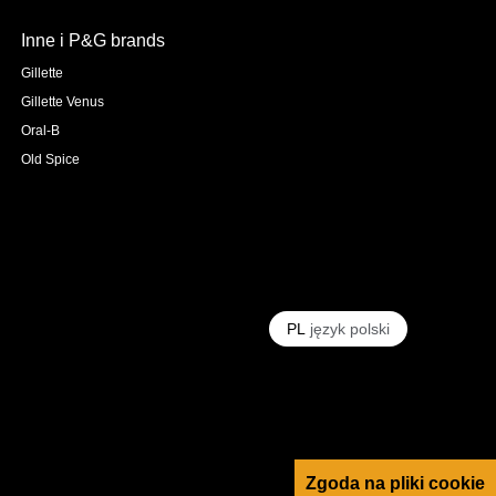
Inne i P&G brands
Gillette
Gillette Venus
Oral-B
Old Spice
PL
język polski
Zgoda na pliki cookie