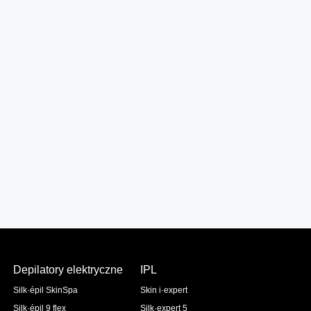
Depilatory elektryczne
IPL
Silk·épil SkinSpa
Skin i·expert
Silk·épil 9 flex
Silk·expert 5