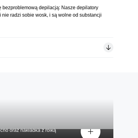
ię bezproblemową depilacją:
Nasze depilatory
 nie radzi sobie wosk, i są wolne od substancji
myślą o delikatniejszym
w.
ucho oraz
nakładka
z rolką