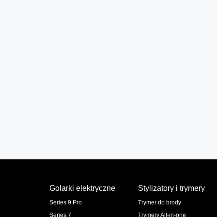
Golarki elektryczne
Stylizatory i trymery
Series 9 Pro
Trymer do brody
Series 7
Trymery All-in-one