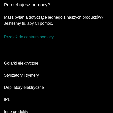
Potrzebujesz pomocy?
Masz pytania dotyczące jednego z naszych produktów?
Jesteśmy tu, aby Ci pomóc.
Przejdź do centrum pomocy
Golarki elektryczne
Series 9 Pro
Stylizatory i trymery
Series 7
Trymer do brody
Depilatory elektryczne
Series 5
Trymery All-in-one
Silk·épil SkinSpa
IPL
Series 3
Trymery do ciała
Silk·épil 9 flex
Series 1
Skin i·expert
Inne produkty
Series X