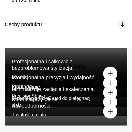
do 120 minut.
Cechy produktu
Profesjonalna i całkowicie
Główne cechy produktu
bezproblemowa stylizacja.
15 w 1
Profesjonalna precyzja i wydajność.
ProBlade
Idealne linie.
Minimalizuje zacięcia i skaleczenia.
PrecisionShave
Technologia SkinGuard do pielęgnacji
Kontrola przy pełnej
ciała
wodoodporności.
Trwałość na lata