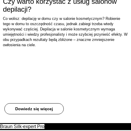
Czy warto korzystać z usług salonów
depilacji?
Co wolisz: depilację w domu czy w salonie kosmetycznym? Robienie
tego w domu to oszczędność czasu, jednak zabiegi trzeba wtedy
wykonywać częściej. Depilacja w salonie kosmetycznym wymaga
umiejętności i wiedzy profesjonalisty i może szybciej przynieść efekty. W
obu przypadkach rezultaty będą zbliżone – znaczne zmniejszenie
owłosienia na ciele.
Braun Silk-expert Pro
Widoczne usunięcie włosów. Na bieżąco dopasowuje się
automatycznie do indywidualnego typu skóry i włosów.
Dowiedz się więcej
Braun Silk-expert Pro