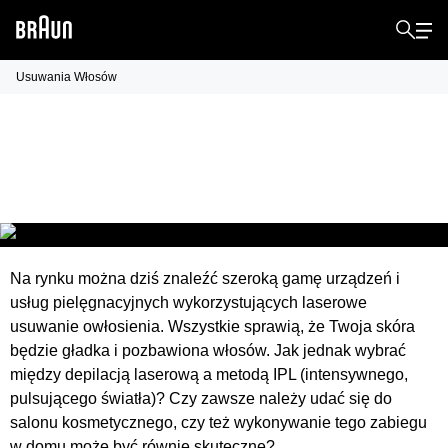
Usuwania Włosów
IPL vs. laserowe usuwanie włosów:
które jest lepsze?
Na rynku można dziś znaleźć szeroką gamę urządzeń i
usług pielęgnacyjnych wykorzystujących laserowe
usuwanie owłosienia. Wszystkie sprawią, że Twoja skóra
będzie gładka i pozbawiona włosów. Jak jednak wybrać
między depilacją laserową a metodą IPL (intensywnego,
pulsującego światła)? Czy zawsze należy udać się do
salonu kosmetycznego, czy też wykonywanie tego zabiegu
w domu może być równie skuteczne?